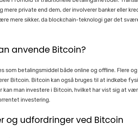
rdele i forhold til traditionelle betalingsmetoder. Trans
 og mere private end dem, der involverer banker eller kred
ære mere sikker, da blockchain-teknologi gør det svære
an anvende Bitcoin?
s som betalingsmiddel både online og offline. Flere og 
rer Bitcoin. Bitcoin kan også bruges til at indkøbe fys
 kan man investere i Bitcoin, hvilket har vist sig at væ
rrentet investering.
r og udfordringer ved Bitcoin