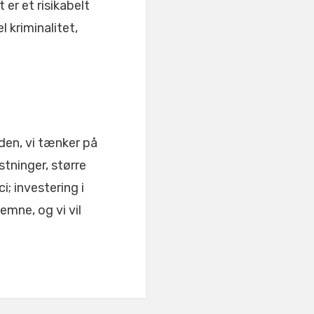
er et risikabelt
l kriminalitet,
den, vi tænker på
tninger, større
i; investering i
emne, og vi vil