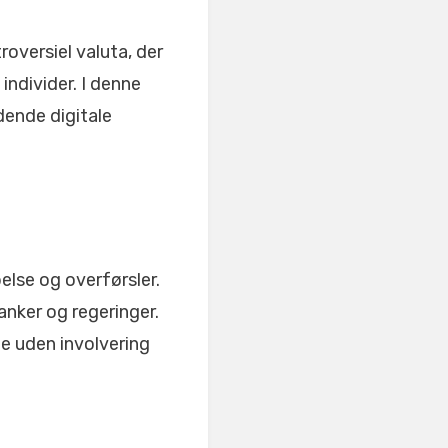
roversiel valuta, der
ndivider. I denne
dende digitale
belse og overførsler.
anker og regeringer.
ne uden involvering