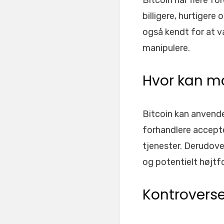
Bitcoin har flere fo
billigere, hurtigere
også kendt for at v
manipulere.
Hvor kan m
Bitcoin kan anvende
forhandlere accepte
tjenester. Derudover
og potentielt højtfo
Kontroverse