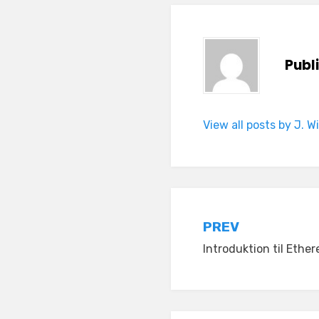
Publ
View all posts by J. W
Indlægsnav
PREV
Introduktion til Ethe