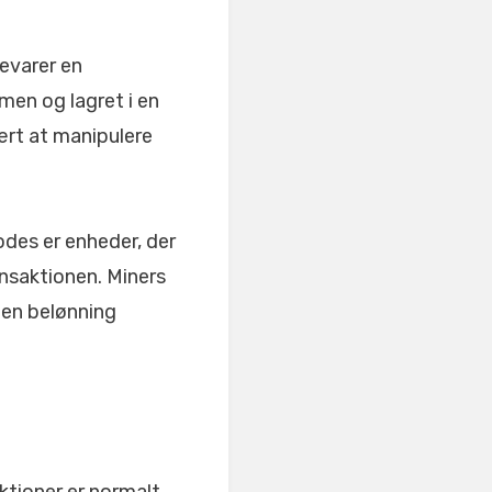
bevarer en
mmen og lagret i en
vært at manipulere
des er enheder, der
nsaktionen. Miners
m en belønning