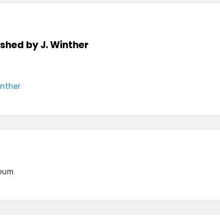
ished by
J. Winther
inther
igation
reum