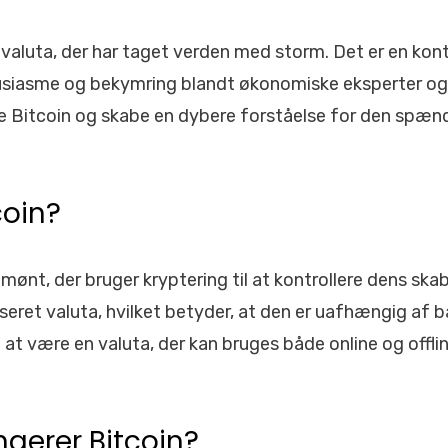
on
l valuta, der har taget verden med storm. Det er en kont
siasme og bekymring blandt økonomiske eksperter og i
rske Bitcoin og skabe en dybere forståelse for den spæn
coin?
l mønt, der bruger kryptering til at kontrollere dens ska
seret valuta, hvilket betyder, at den er uafhængig af b
l at være en valuta, der kan bruges både online og offli
gerer Bitcoin?