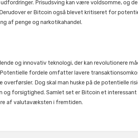
n udfordringer. Prisudsving kan være voldsomme, og det 
. Derudover er Bitcoin også blevet kritiseret for potentie
ing af penge og narkotikahandel.
ende og innovativ teknologi, der kan revolutionere må
otentielle fordele omfatter lavere transaktionsomkos
re overførsler. Dog skal man huske på de potentielle risic
 og forsigtighed. Samlet set er Bitcoin et interessant 
re af valutavæksten i fremtiden.