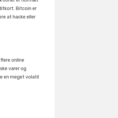
aktioner er normalt
itkort. Bitcoin er
re at hacke eller
flere online
iske varer og
re en meget volatil